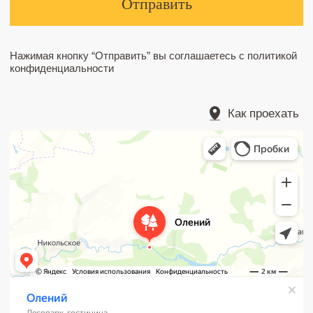
Главная
Посещение парка возможно только при
бронировании сафари или проживания
Проживание
Развлечения
Питание
Липецкая обл.,
Краснинский район, с Суходол
Контакты
ДОБРАТЬСЯ СВОИМ ХОДОМ
Отзывы
ПРОЛОЖИТЬ МАРШРУТ
ЦЕНЫ НА ДОПУСЛУГИ
ПРАВИЛА ПОСЕЩЕНИЯ ПАРКА
ПРАВИЛА БРОНИРОВАНИЯ