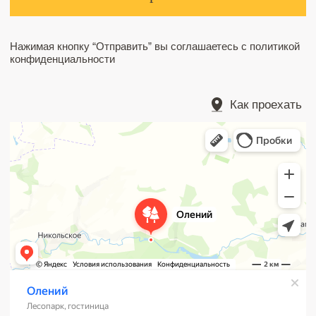
Главная
Посещение парка возможно только при
бронировании сафари или проживания
Проживание
Развлечения
Питание
Липецкая обл.,
Краснинский район, с Суходол
Контакты
ДОБРАТЬСЯ СВОИМ ХОДОМ
Отзывы
ПРОЛОЖИТЬ МАРШРУТ
ЦЕНЫ НА ДОПУСЛУГИ
ПРАВИЛА ПОСЕЩЕНИЯ ПАРКА
ПРАВИЛА БРОНИРОВАНИЯ