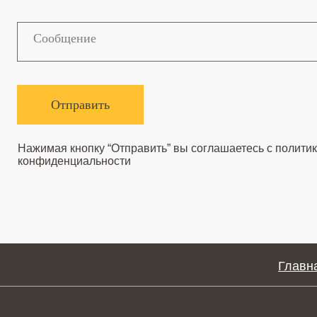
Отправить
Нажимая кнопку “Отправить” вы соглашаетесь с
политикой
конфиденциальности
Главная
Посещение парка возможно только при бронировании
сафари или проживания
Правила посещения парка