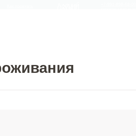
+7-991-898-68-00
Как проехать
Call-центр: с 8:00 до 20
живания