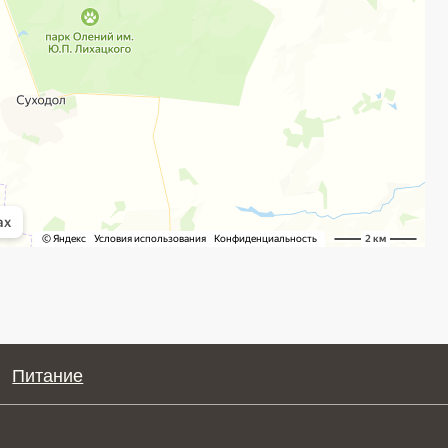
+7-903-031-67-00
0
(
WhatsApp
,
Telegram
)
safari-park@oleniy.ru
Добраться своим ходом