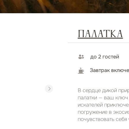
погружение в экосистему. Идеаль
почувствовать себя частью диког
Забронировать
о для отдыха, где
тория глэмпинга и
ых в глэмпинге?
юбовью и заботой,
ля отдыха, где
рия глэмпинга и
овью и заботой,