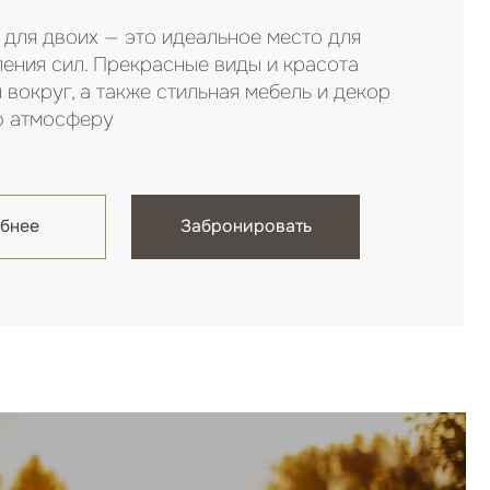
Как проехать
сов: