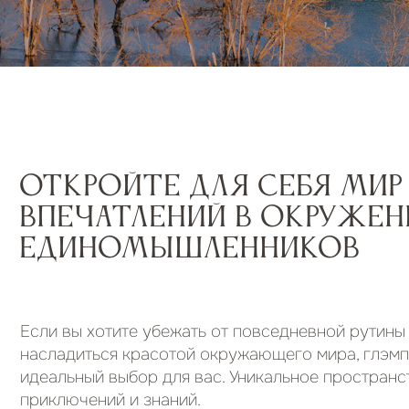
ОТКРОЙТЕ ДЛЯ СЕБЯ МИР Н
ВПЕЧАТЛЕНИЙ в ОКРУЖЕНИИ
ЕДИНОМЫШЛЕННИКОВ
Если вы хотите убежать от повседневной рутины и по
насладиться красотой окружающего мира, глэмпинг в 
идеальный выбор для вас. Уникальное пространство дл
приключений и знаний.
Это место для тех, кто хочет прикоснуться к первозда
природы и выбрать свой уровень погружения: от комф
созерцания в сафари-тентах до полного слияния с дик