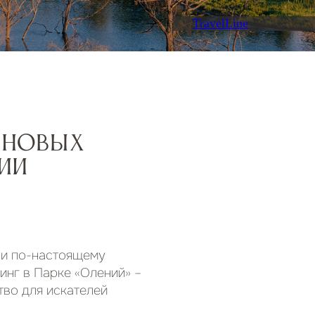
Главная
/
глэмпинг
ОВЫХ
-настоящему
Парке «Олений» –
я искателей
нному миру
ортного
остью в палатках.