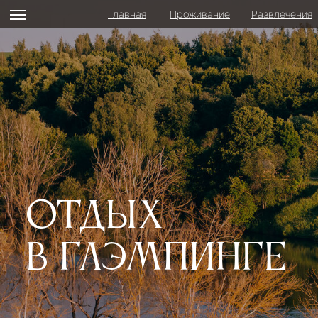
Главная
Проживание
Развлечения
Отдых
в глэмпинге