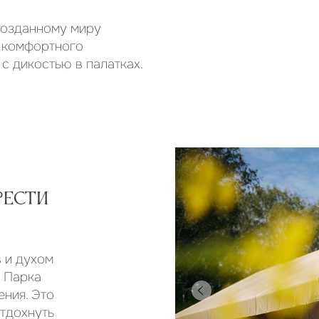
и
хом
а
Это
уть
 к
ику
щего