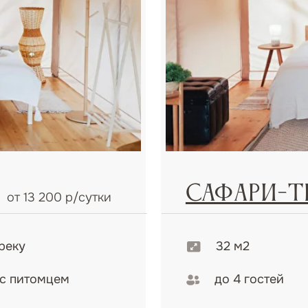
Сафари-тент 2
3 200 р/сутки
32 м2
омцем
до 4 гостей
Уютный сафари-тент для двоих —
сафари-тенте,
отдыха и восстановления сил. П
юбоваться
нетронутой природы вокруг, а т
й красотой в
создают уникальную атмосферу
ать
Подробнее
За