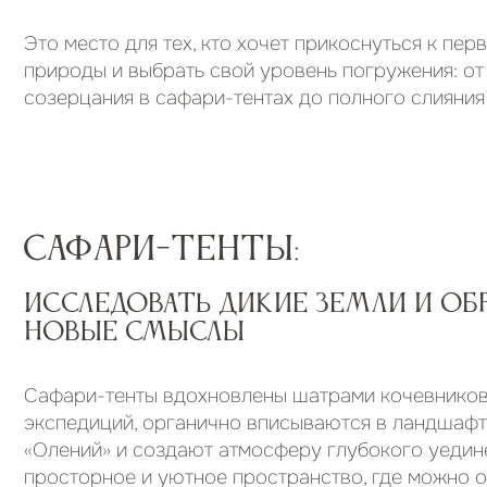
сафари-тенты:
Исследовать дикие земли и обрест
новые смыслы
Сафари-тенты вдохновлены шатрами кочевников и ду
экспедиций, органично вписываются в ландшафт Парк
«Олений» и создают атмосферу глубокого уединения. 
просторное и уютное пространство, где можно отдохн
после активного дня, сохраняя максимальную близость
природе и наслаждаясь видами дикого мира.
Такой формат отдыха идеален для тех, кто ценит эстет
приключений и хочет наблюдать за красотой окружаю
мира, не отказывая себе в удобстве.