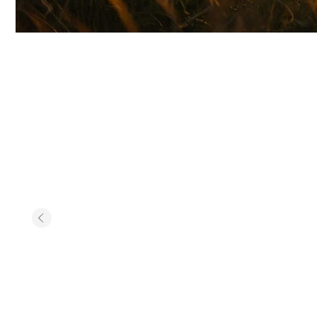
Мы предлагаем уникальный опыт - пространств
человек встречается с дикой природой. Терри
Почему стоит выбрать отд
каждый сафари-тент и палатка обустроены с л
предлагая:
Мы предлагаем уникальный опыт - пространство д
человек встречается с дикой природой. Террито
каждый сафари-тент и палатка обустроены с люб
предлагая: