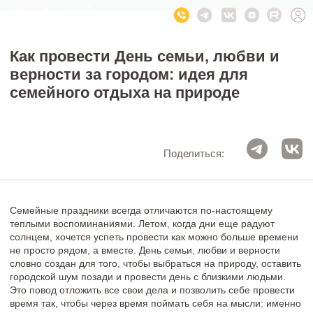
Как провести День семьи, любви и
верности за городом: идея для
семейного отдыха на природе
Поделиться:
Семейные праздники всегда отличаются по-настоящему
теплыми воспоминаниями. Летом, когда дни еще радуют
солнцем, хочется успеть провести как можно больше времени
не просто рядом, а вместе. День семьи, любви и верности
словно создан для того, чтобы выбраться на природу, оставить
городской шум позади и провести день с близкими людьми.
Это повод отложить все свои дела и позволить себе провести
время так, чтобы через время поймать себя на мысли: именно
таких моментов нам не хватает в повседневной жизни.
Природный Парк «Олений» станет местом, где праздник
превратится в настоящее семейное приключение.
Почему отдых на природе важен для всей семьи?
Современный ритм редко оставляет место для отдыха и
неспешного общения. Часто с семьей мы находится рядом, но
не всегда по-настоящему вместе. Отдых на природе