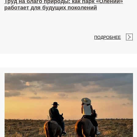
© 2012-2025 Природный парк "Олений". ООО "Вавилово". Все права сохранены и
защищены. 399684, Липецкая обл., Краснинский р-н, с.Суходол, ул. Центральная,
соор. 1А, 8-903-031-67-00,
ИНН 4811007220