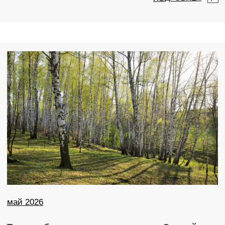
ПОДРОБНЕЕ
Главная
Посещение парка возможно только при
бронировании сафари или проживания
Проживание
Развлечения
Питание
Липецкая обл.,
Краснинский район, с Суходол
Контакты
ДОБРАТЬСЯ СВОИМ ХОДОМ
Отзывы
ПРОЛОЖИТЬ МАРШРУТ
ЦЕНЫ НА ДОПУСЛУГИ
ПРАВИЛА ПОСЕЩЕНИЯ ПАРКА
ПРАВИЛА БРОНИРОВАНИЯ
ПОЛИТИКА КОНФИДЕНЦИАЛЬНОСТИ
ПУБЛИЧНАЯ ОФЕРТА