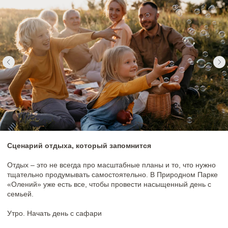
«Олений» уже есть все, чтобы провести насыщенный день с
семьей.
Утро. Начать день с сафари
Лучшее время для
сафари
– раннее утро, когда природа
только просыпается. В предрассветные часы парк наполнен
особой тишиной, которую нарушают лишь первые голоса птиц.
Именно в это время можно увидеть, как начинают свой день
дикие лошади и олени,появляются активные сурки. Утреннее
сафари позволяет понаблюдать за жизнью животных в их
естественной среде, когда они наиболее активны, и
почувствовать себя частью этого большого живого мира.
День
После утреннего сафари самое время отправиться
исследовать Парк пешком или на велосипеде. Просторные
маршруты позволяют насладиться свежим воздухом и красотой
окружающей природы. Такие прогулки становятся настоящим
цифровым детоксом. Вы будете увлечены следами животных,
необычными растениями, пением птиц и бесконечным летним
небом.
Вечер
День, наполненный открытиями и приключениями, подходит к
завершению и наступает время замедлиться. Вечером
особенно приятно остаться на природе, насладиться тишиной,
свежим воздухом и красивыми видами парка.Можно завершить
семейный день обсуждением самых ярких впечатлений,
поделиться эмоциями и сохранить эти моменты на
фотографиях.