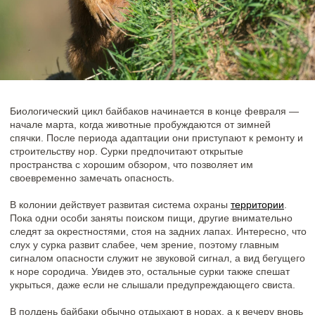
Продолжительность спячки составляет около 6–7
месяцев.
В одной колонии может проживать до 20–30 особей.
Рацион байбаков преимущественно растительный и
включает луковицы, корневища, цветки, семена и
зелёные части растений. Они достаточно
чувствительны к содержанию влаги в пище и могут
обходиться водой, содержащейся в кормах. Животную
пищу, такую как гусеницы, саранчовые и моллюски,
сурки поедают случайно, вместе с растительным
кормом.
Период беременности у байбаков длится 30–35 дней,
после чего на свет появляется 3–6 детёнышей.
Эти удивительные животные демонстрируют удивительную
способность к адаптации и выживанию в условиях степной
экосистемы, что делает их важным элементом природного
баланса.
Сейчас, в холодное время года, байбаки погрузились в
долгожданную спячку, набираясь сил перед новым сезоном.
Но совсем скоро, с приходом весны, они проснутся и вновь
станут радовать наших гостей своими забавными выходками.
Весной и летом у вас будет прекрасная возможность увидеть
этих удивительных животных во время прогулок по нашему
парку. Наблюдать за байбаками — особое удовольствие: они
очень фотогеничны и часто появляются на виду, особенно в
солнечные дни.