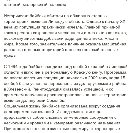
нужды.
С 1994 года байбак находится под особой охраной в Липецкой
области и включен в региональную Красную книгу. Программа
по восстановлению популяции началась в 2009 году, когда 15
особей были успешно переселены из Долгоруковского района
в Хлевенский. Реинтродукция оказалась успешной, и со
временем популяция распространилась на новые территории,
включая долину реки Семенёк.
Социальная жизнь байбаков организована вокруг создания
долговременных колоний. Их подземные жилища
представляют собой сложные инженерные сооружения с
несколькими уровнями и камерами различного назначения.
При строительстве нор животные формируют характерные
земляные холмы — сурчины, выбрасывая на поверхность до
10 кубометров грунта.
В состав сурковой семьи входят взрослые особи и их
потомство различных возрастов. Для проживания и выживания
семья обустраивает несколько типов нор, каждая из которых
выполняет определённую функцию: временные убежища,
выводковые комплексы и зимовочные укрытия. Простые
временные норы располагаются на территории кормления и
служат лишь для кратковременного укрытия. Их конструкция
довольно примитивна — зачастую они даже не имеют
специальной гнездовой камеры, где сурки могли бы отдыхать и
выращивать детёнышей. Более сложные выводковые норы,
также известные как летние убежища, представляют собой
разветвлённую сеть тоннелей с многочисленными выходами
(до пятнадцати) и несколькими гнездовыми камерами. В их
конструкции предусмотрены специальные отхождённые
отнорки, выполняющие роль уборных помещений.
Зимовочные норы отличаются значительной глубиной — они