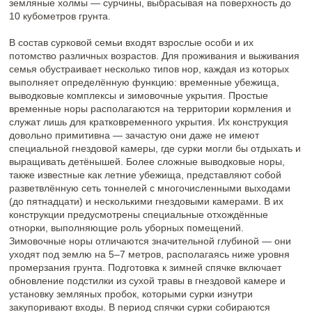
уходят под землю на 5–7 метров, располагаясь ниже уровня
промерзания грунта. Подготовка к зимней спячке включает
обновление подстилки из сухой травы в гнездовой камере и
установку земляных пробок, которыми сурки изнутри
закупоривают входы. В период спячки сурки собираются
группами численностью от 2 до 25 особей. В одной норе могут
зимовать как взрослые животные, так и молодняк текущего и
прошлого годов. При количестве обитателей более шести
особей семья обычно размещается в двух смежных камерах,
соединённых между собой специальным проходом.