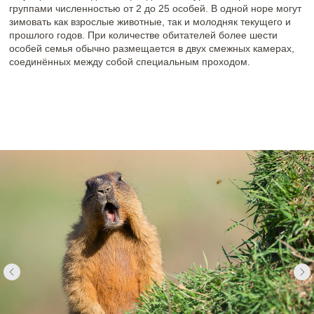
Биологический цикл байбаков начинается в конце февраля —
начале марта, когда животные пробуждаются от зимней
спячки. После периода адаптации они приступают к ремонту и
строительству нор. Сурки предпочитают открытые
пространства с хорошим обзором, что позволяет им
своевременно замечать опасность.
В колонии действует развитая система охраны
территории
.
Пока одни особи заняты поиском пищи, другие внимательно
следят за окрестностями, стоя на задних лапах. Интересно, что
слух у сурка развит слабее, чем зрение, поэтому главным
сигналом опасности служит не звуковой сигнал, а вид бегущего
к норе сородича. Увидев это, остальные сурки также спешат
укрыться, даже если не слышали предупреждающего свиста.
В полдень байбаки обычно отдыхают в норах, а к вечеру вновь
выходят на поиски пищи. При передвижении они чередуют
короткие перебежки с остановками для оценки окружающей
обстановки.
Физиологические особенности позволяют байбакам развивать
скорость до 12–15 километров в час при возникновении угрозы.
Интересные факты:
Байбаки — самые крупные представители семейства
беличьих.
В зимний период температура их тела может
опускаться до 4–5 градусов Цельсия.