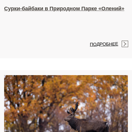
Главная
Посещение парка возможно только при
бронировании сафари или проживания
Проживание
Развлечения
Питание
Липецкая обл.,
Краснинский район, с Суходол
Контакты
ДОБРАТЬСЯ СВОИМ ХОДОМ
Отзывы
ПРОЛОЖИТЬ МАРШРУТ
ЦЕНЫ НА ДОПУСЛУГИ
ПРАВИЛА ПОСЕЩЕНИЯ ПАРКА
ПРАВИЛА БРОНИРОВАНИЯ
ПОЛИТИКА КОНФИДЕНЦИАЛЬНОСТИ
ПУБЛИЧНАЯ ОФЕРТА
© 2012-2025 Природный парк "Олений". ООО "Вавилово". Все права сохранены и
защищены. 399684, Липецкая обл., Краснинский р-н, с.Суходол, ул. Центральная,
соор. 1А, 8-903-031-67-00,
ИНН 4811007220