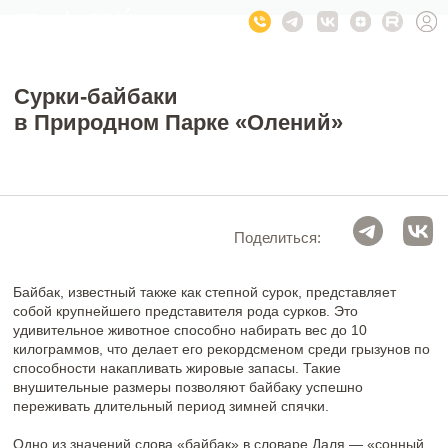
Сурки-байбаки
в Природном Парке «Олений»
Поделиться:
Байбак, известный также как степной сурок, представляет
собой крупнейшего представителя рода сурков.
Это
удивительное животное способно набирать вес до 10
килограммов, что делает его рекордсменом среди грызунов по
способности накапливать жировые запасы. Такие
внушительные размеры позволяют байбаку успешно
переживать длительный период зимней спячки.
Одно из значений слова «байбак» в словаре Даля — «сонный,
плотный, малорослый человек».
Исторически байбаки обитали на обширных степных
территориях, включая Липецкую область. Однако к началу XX
века их популяция практически исчезла. Главной причиной
такого резкого сокращения численности стала активная охота,
поскольку животных добывали ради ценного меха, мяса и
жира. Кроме того, значительное влияние оказала масштабная
распашка степных территорий под сельскохозяйственные